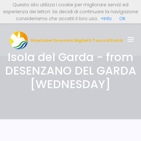
Questo sito utilizza i cookie per migliorare servizi ed
0 Articoli (0 €)
Italiano
English
esperienza dei lettori. Se decidi di continuare la navigazione
REGISTRATI ORA
Deutsch
Nederlands
consideriamo che accetti il loro uso.
+Info
OK
LOGIN
Nowticket Emozioni Biglietti Tours Attività
Isola del Garda - from
DESENZANO DEL GARDA
[WEDNESDAY]