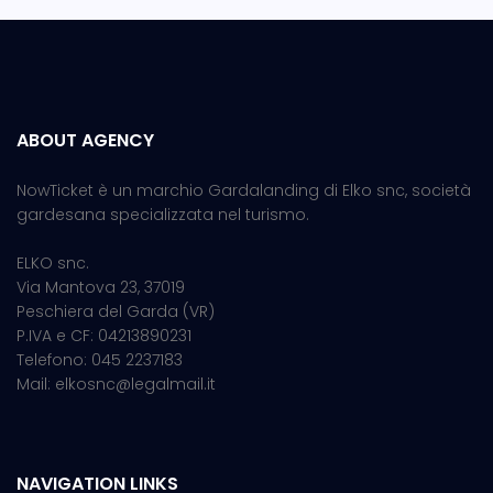
ABOUT AGENCY
NowTicket è un marchio Gardalanding di Elko snc, società
gardesana specializzata nel turismo.
ELKO snc.
Via Mantova 23, 37019
Peschiera del Garda (VR)
P.IVA e CF: 04213890231
Telefono: 045 2237183
Mail: elkosnc@legalmail.it
NAVIGATION LINKS